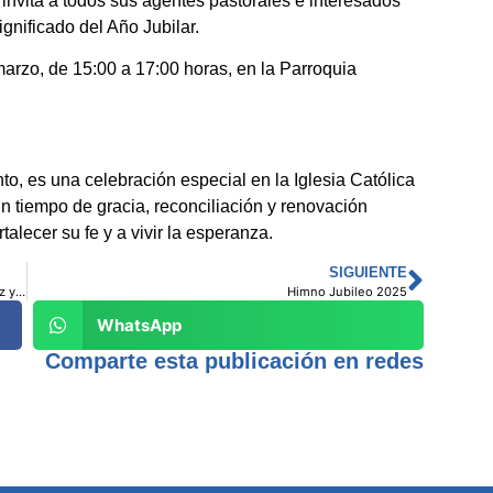
invita a todos sus agentes pastorales e interesados
gnificado del Año Jubilar.
marzo, de 15:00 a 17:00 horas, en la Parroquia
o, es una celebración especial en la Iglesia Católica
 un tiempo de gracia, reconciliación y renovación
rtalecer su fe y a vivir la esperanza.
SIGUIENTE
La Presentación de Jesús en el Templo: un encuentro de luz y esperanza (2 de febrero)
Himno Jubileo 2025
WhatsApp
Comparte esta publicación en redes